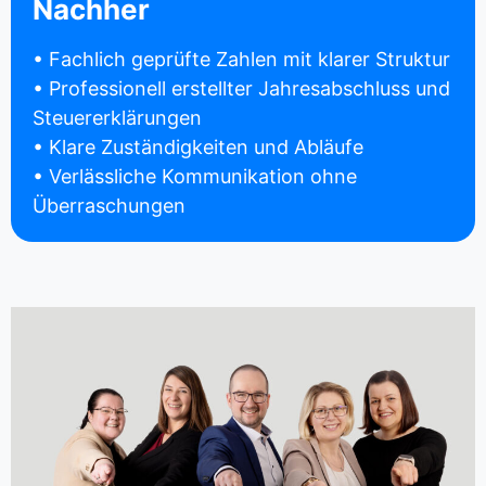
Nachher
• Fachlich geprüfte Zahlen mit klarer Struktur
• Professionell erstellter Jahresabschluss und
Steuererklärungen
• Klare Zuständigkeiten und Abläufe
• Verlässliche Kommunikation ohne
Überraschungen